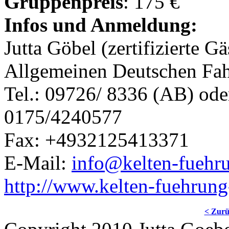
Gruppenpreis
: 175 €
Infos und Anmeldung:
Jutta Göbel (zertifizierte G
Allgemeinen Deutschen Fa
Tel.: 09726/ 8336 (AB) ode
0175/4240577
Fax: +4932125413371
E-Mail:
info@kelten-fuehr
http://www.kelten-fuehrun
< Zur