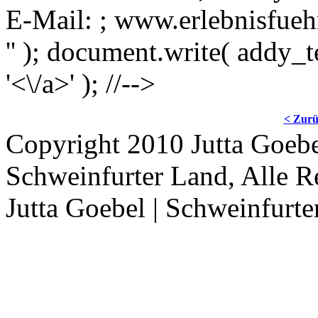
E-Mail:
; www.erlebnisfueh
'
' ); document.write( addy_
'<\/a>' ); //-->
< Zur
Copyright 2010 Jutta Goebe
Schweinfurter Land, Alle R
Jutta Goebel | Schweinfurte