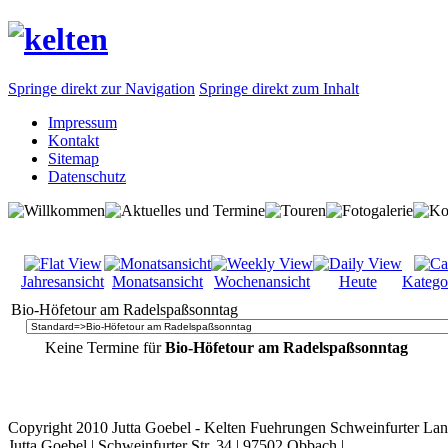
Springe direkt zur Navigation
Springe direkt zum Inhalt
Impressum
Kontakt
Sitemap
Datenschutz
Jahresansicht
Monatsansicht
Wochenansicht
Heute
Katego
Bio-Höfetour am Radelspaßsonntag
Keine Termine für
Bio-Höfetour am Radelspaßsonntag
Copyright 2010 Jutta Goebel - Kelten Fuehrungen Schweinfurter Lan
Jutta Goebel | Schweinfurter Str. 34 | 97502 Obbach |