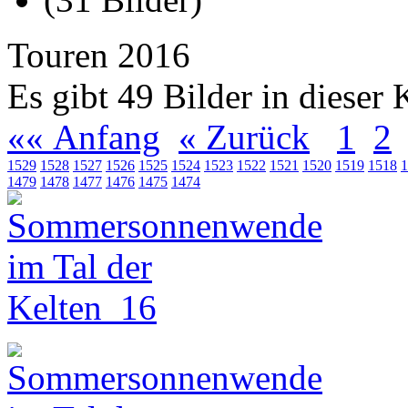
Touren 2016
Es gibt 49 Bilder in dieser 
«« Anfang
« Zurück
1
2
1529
1528
1527
1526
1525
1524
1523
1522
1521
1520
1519
1518
1
1479
1478
1477
1476
1475
1474